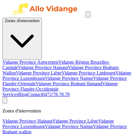
Zones d'intervention
Vidange Province Antwerpen
Vidange Région Bruxelles-
Capitale
Vidange Province Hainaut
Vidange Province Brabant-
Wallon
Vidange Province Liège
Vidange Province Limbourg
Vidange
Province Luxembourg
Vidange Province Namur
Vidange Province
Flandre-Orientale
Vidange Province Brabant flamand
Vidange
Province Flandre-Occidentale
Services
Blog
Contact
0472/78.78.78
Zones d'intervention
Vidange Province Hainaut
Vidange Province Liège
Vidange
Province Luxembourg
Vidange Province Namur
Vidange Province
Brabant wallon