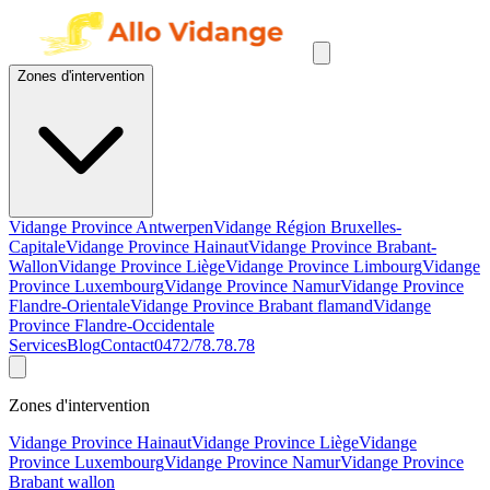
Zones d'intervention
Vidange Province Antwerpen
Vidange Région Bruxelles-
Capitale
Vidange Province Hainaut
Vidange Province Brabant-
Wallon
Vidange Province Liège
Vidange Province Limbourg
Vidange
Province Luxembourg
Vidange Province Namur
Vidange Province
Flandre-Orientale
Vidange Province Brabant flamand
Vidange
Province Flandre-Occidentale
Services
Blog
Contact
0472/78.78.78
Zones d'intervention
Vidange Province Hainaut
Vidange Province Liège
Vidange
Province Luxembourg
Vidange Province Namur
Vidange Province
Brabant wallon