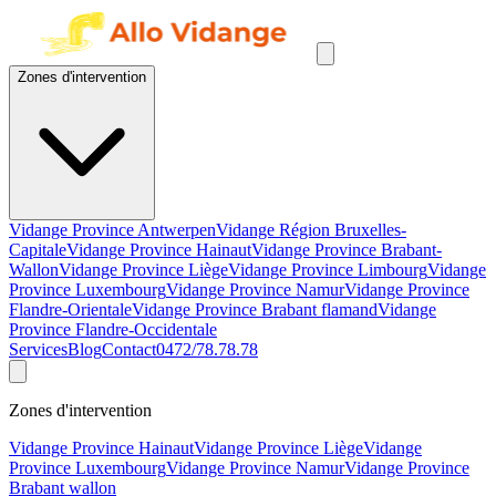
Zones d'intervention
Vidange Province Antwerpen
Vidange Région Bruxelles-
Capitale
Vidange Province Hainaut
Vidange Province Brabant-
Wallon
Vidange Province Liège
Vidange Province Limbourg
Vidange
Province Luxembourg
Vidange Province Namur
Vidange Province
Flandre-Orientale
Vidange Province Brabant flamand
Vidange
Province Flandre-Occidentale
Services
Blog
Contact
0472/78.78.78
Zones d'intervention
Vidange Province Hainaut
Vidange Province Liège
Vidange
Province Luxembourg
Vidange Province Namur
Vidange Province
Brabant wallon