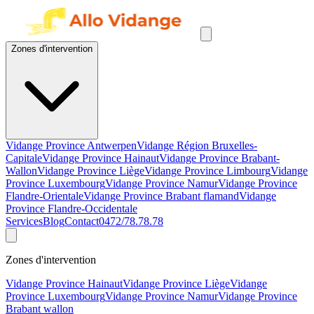
Zones d'intervention
Vidange Province Antwerpen
Vidange Région Bruxelles-
Capitale
Vidange Province Hainaut
Vidange Province Brabant-
Wallon
Vidange Province Liège
Vidange Province Limbourg
Vidange
Province Luxembourg
Vidange Province Namur
Vidange Province
Flandre-Orientale
Vidange Province Brabant flamand
Vidange
Province Flandre-Occidentale
Services
Blog
Contact
0472/78.78.78
Zones d'intervention
Vidange Province Hainaut
Vidange Province Liège
Vidange
Province Luxembourg
Vidange Province Namur
Vidange Province
Brabant wallon