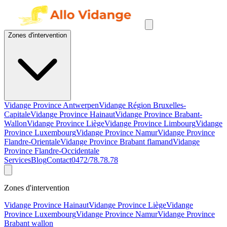
Zones d'intervention
Vidange Province Antwerpen
Vidange Région Bruxelles-
Capitale
Vidange Province Hainaut
Vidange Province Brabant-
Wallon
Vidange Province Liège
Vidange Province Limbourg
Vidange
Province Luxembourg
Vidange Province Namur
Vidange Province
Flandre-Orientale
Vidange Province Brabant flamand
Vidange
Province Flandre-Occidentale
Services
Blog
Contact
0472/78.78.78
Zones d'intervention
Vidange Province Hainaut
Vidange Province Liège
Vidange
Province Luxembourg
Vidange Province Namur
Vidange Province
Brabant wallon