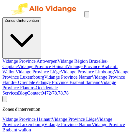
Zones d'intervention
Vidange Province Antwerpen
Vidange Région Bruxelles-
Capitale
Vidange Province Hainaut
Vidange Province Brabant-
Wallon
Vidange Province Liège
Vidange Province Limbourg
Vidange
Province Luxembourg
Vidange Province Namur
Vidange Province
Flandre-Orientale
Vidange Province Brabant flamand
Vidange
Province Flandre-Occidentale
Services
Blog
Contact
0472/78.78.78
Zones d'intervention
Vidange Province Hainaut
Vidange Province Liège
Vidange
Province Luxembourg
Vidange Province Namur
Vidange Province
Brabant wallon