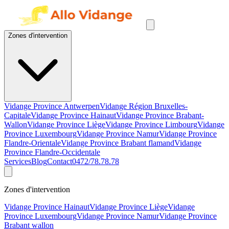
Zones d'intervention
Vidange Province Antwerpen
Vidange Région Bruxelles-
Capitale
Vidange Province Hainaut
Vidange Province Brabant-
Wallon
Vidange Province Liège
Vidange Province Limbourg
Vidange
Province Luxembourg
Vidange Province Namur
Vidange Province
Flandre-Orientale
Vidange Province Brabant flamand
Vidange
Province Flandre-Occidentale
Services
Blog
Contact
0472/78.78.78
Zones d'intervention
Vidange Province Hainaut
Vidange Province Liège
Vidange
Province Luxembourg
Vidange Province Namur
Vidange Province
Brabant wallon