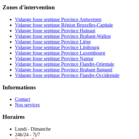
Zones d'intervention
Vidange fosse septique Province Antwerpen
Vidange fosse septique Région Bruxelles-Capitale
Vidange fosse septique Province Hainaut
Vidange fosse septique Province Brabant-Wallon
Vidange fosse septique Province Liège
Vidange fosse septique Province Limbourg
Vidange fosse septique Province Luxembourg
Vidange fosse septique Province Namur
Vidange fosse septique Province Flandre-Orientale
Vidange fosse septique Province Brabant flamand
Vidange fosse septique Province Flandre-Occidentale
Informations
Contact
Nos services
Horaires
Lundi - Dimanche
24h/24 - 7j/7