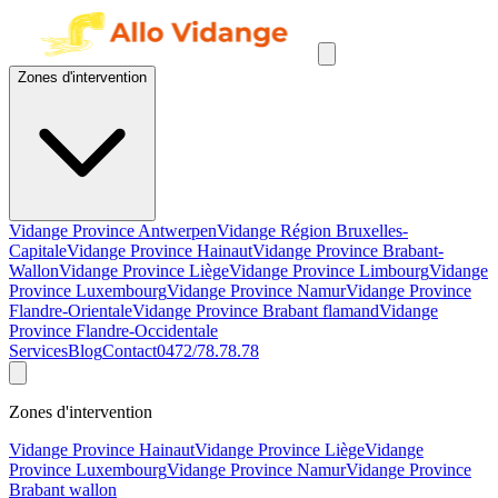
Zones d'intervention
Vidange Province Antwerpen
Vidange Région Bruxelles-
Capitale
Vidange Province Hainaut
Vidange Province Brabant-
Wallon
Vidange Province Liège
Vidange Province Limbourg
Vidange
Province Luxembourg
Vidange Province Namur
Vidange Province
Flandre-Orientale
Vidange Province Brabant flamand
Vidange
Province Flandre-Occidentale
Services
Blog
Contact
0472/78.78.78
Zones d'intervention
Vidange Province Hainaut
Vidange Province Liège
Vidange
Province Luxembourg
Vidange Province Namur
Vidange Province
Brabant wallon