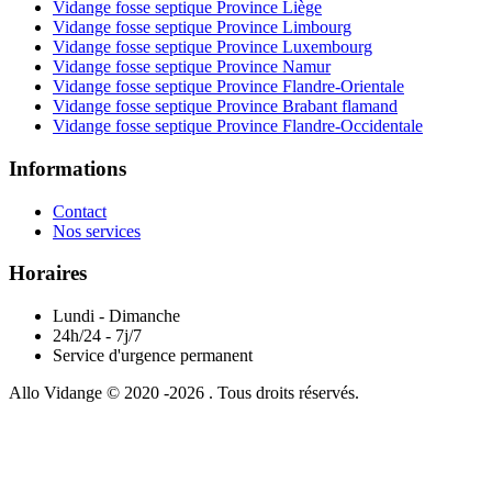
Vidange fosse septique Province Liège
Vidange fosse septique Province Limbourg
Vidange fosse septique Province Luxembourg
Vidange fosse septique Province Namur
Vidange fosse septique Province Flandre-Orientale
Vidange fosse septique Province Brabant flamand
Vidange fosse septique Province Flandre-Occidentale
Informations
Contact
Nos services
Horaires
Lundi - Dimanche
24h/24 - 7j/7
Service d'urgence permanent
Allo Vidange © 2020 -2026 . Tous droits réservés.