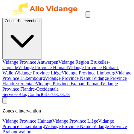
Zones d'intervention
Vidange Province Antwerpen
Vidange Région Bruxelles-
Capitale
Vidange Province Hainaut
Vidange Province Brabant-
Wallon
Vidange Province Liège
Vidange Province Limbourg
Vidange
Province Luxembourg
Vidange Province Namur
Vidange Province
Flandre-Orientale
Vidange Province Brabant flamand
Vidange
Province Flandre-Occidentale
Services
Blog
Contact
0472/78.78.78
Zones d'intervention
Vidange Province Hainaut
Vidange Province Liège
Vidange
Province Luxembourg
Vidange Province Namur
Vidange Province
Brabant wallon