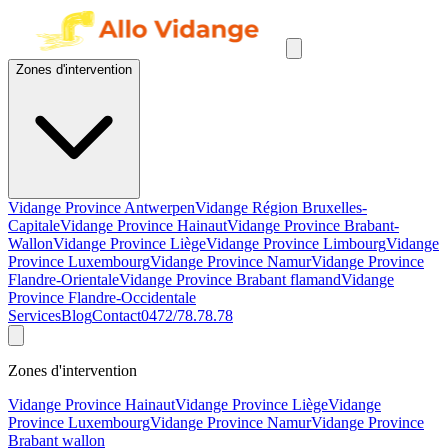
Zones d'intervention
Vidange Province Antwerpen
Vidange Région Bruxelles-
Capitale
Vidange Province Hainaut
Vidange Province Brabant-
Wallon
Vidange Province Liège
Vidange Province Limbourg
Vidange
Province Luxembourg
Vidange Province Namur
Vidange Province
Flandre-Orientale
Vidange Province Brabant flamand
Vidange
Province Flandre-Occidentale
Services
Blog
Contact
0472/78.78.78
Zones d'intervention
Vidange Province Hainaut
Vidange Province Liège
Vidange
Province Luxembourg
Vidange Province Namur
Vidange Province
Brabant wallon