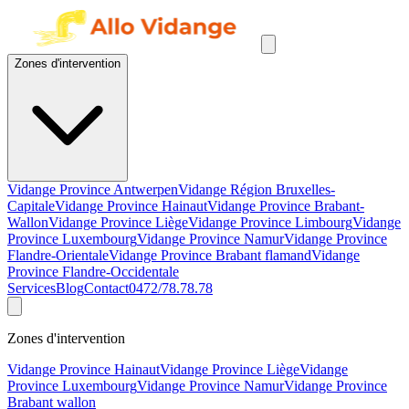
Zones d'intervention
Vidange Province Antwerpen
Vidange Région Bruxelles-
Capitale
Vidange Province Hainaut
Vidange Province Brabant-
Wallon
Vidange Province Liège
Vidange Province Limbourg
Vidange
Province Luxembourg
Vidange Province Namur
Vidange Province
Flandre-Orientale
Vidange Province Brabant flamand
Vidange
Province Flandre-Occidentale
Services
Blog
Contact
0472/78.78.78
Zones d'intervention
Vidange Province Hainaut
Vidange Province Liège
Vidange
Province Luxembourg
Vidange Province Namur
Vidange Province
Brabant wallon