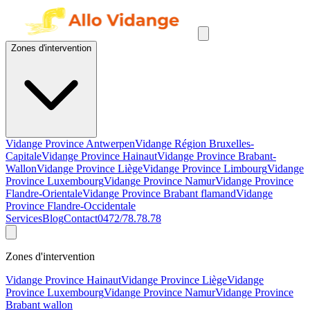
Zones d'intervention
Vidange Province Antwerpen
Vidange Région Bruxelles-
Capitale
Vidange Province Hainaut
Vidange Province Brabant-
Wallon
Vidange Province Liège
Vidange Province Limbourg
Vidange
Province Luxembourg
Vidange Province Namur
Vidange Province
Flandre-Orientale
Vidange Province Brabant flamand
Vidange
Province Flandre-Occidentale
Services
Blog
Contact
0472/78.78.78
Zones d'intervention
Vidange Province Hainaut
Vidange Province Liège
Vidange
Province Luxembourg
Vidange Province Namur
Vidange Province
Brabant wallon