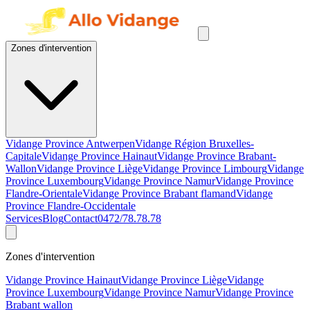
Zones d'intervention
Vidange Province Antwerpen
Vidange Région Bruxelles-
Capitale
Vidange Province Hainaut
Vidange Province Brabant-
Wallon
Vidange Province Liège
Vidange Province Limbourg
Vidange
Province Luxembourg
Vidange Province Namur
Vidange Province
Flandre-Orientale
Vidange Province Brabant flamand
Vidange
Province Flandre-Occidentale
Services
Blog
Contact
0472/78.78.78
Zones d'intervention
Vidange Province Hainaut
Vidange Province Liège
Vidange
Province Luxembourg
Vidange Province Namur
Vidange Province
Brabant wallon