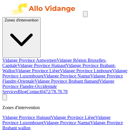
Zones d'intervention
Vidange Province Antwerpen
Vidange Région Bruxelles-
Capitale
Vidange Province Hainaut
Vidange Province Brabant-
Wallon
Vidange Province Liège
Vidange Province Limbourg
Vidange
Province Luxembourg
Vidange Province Namur
Vidange Province
Flandre-Orientale
Vidange Province Brabant flamand
Vidange
Province Flandre-Occidentale
Services
Blog
Contact
0472/78.78.78
Zones d'intervention
Vidange Province Hainaut
Vidange Province Liège
Vidange
Province Luxembourg
Vidange Province Namur
Vidange Province
Brabant wallon