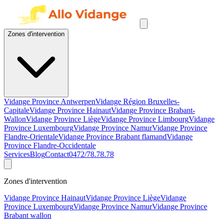
Zones d'intervention
Vidange Province Antwerpen
Vidange Région Bruxelles-
Capitale
Vidange Province Hainaut
Vidange Province Brabant-
Wallon
Vidange Province Liège
Vidange Province Limbourg
Vidange
Province Luxembourg
Vidange Province Namur
Vidange Province
Flandre-Orientale
Vidange Province Brabant flamand
Vidange
Province Flandre-Occidentale
Services
Blog
Contact
0472/78.78.78
Zones d'intervention
Vidange Province Hainaut
Vidange Province Liège
Vidange
Province Luxembourg
Vidange Province Namur
Vidange Province
Brabant wallon