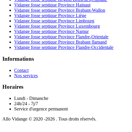
Vidange fosse septique Province Hainaut
Vidange fosse septique Province Brabant-Wallon
Vidange fosse septique Province Liège
Vidange fosse septique Province Limbourg
Vidange fosse septique Province Luxembourg
Vidange fosse septique Province Namur
Vidange fosse septique Province Flandre-Orientale
Vidange fosse septique Province Brabant flamand
Vidange fosse septique Province Flandre-Occidentale
Informations
Contact
Nos services
Horaires
Lundi - Dimanche
24h/24 - 7j/7
Service d'urgence permanent
Allo Vidange © 2020 -2026 . Tous droits réservés.