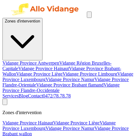
Zones d'intervention
Vidange Province Antwerpen
Vidange Région Bruxelles-
Capitale
Vidange Province Hainaut
Vidange Province Brabant-
Wallon
Vidange Province Liège
Vidange Province Limbourg
Vidange
Province Luxembourg
Vidange Province Namur
Vidange Province
Flandre-Orientale
Vidange Province Brabant flamand
Vidange
Province Flandre-Occidentale
Services
Blog
Contact
0472/78.78.78
Zones d'intervention
Vidange Province Hainaut
Vidange Province Liège
Vidange
Province Luxembourg
Vidange Province Namur
Vidange Province
Brabant wallon