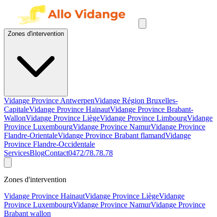
Zones d'intervention
Vidange Province Antwerpen
Vidange Région Bruxelles-
Capitale
Vidange Province Hainaut
Vidange Province Brabant-
Wallon
Vidange Province Liège
Vidange Province Limbourg
Vidange
Province Luxembourg
Vidange Province Namur
Vidange Province
Flandre-Orientale
Vidange Province Brabant flamand
Vidange
Province Flandre-Occidentale
Services
Blog
Contact
0472/78.78.78
Zones d'intervention
Vidange Province Hainaut
Vidange Province Liège
Vidange
Province Luxembourg
Vidange Province Namur
Vidange Province
Brabant wallon