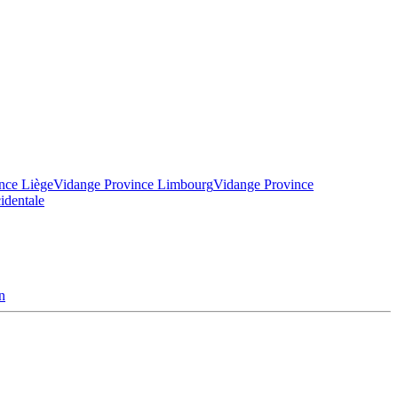
nce Liège
Vidange Province Limbourg
Vidange Province
identale
n