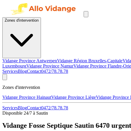
Zones d'intervention
Vidange Province Antwerpen
Vidange Région Bruxelles-Capitale
Vida
Luxembourg
Vidange Province Namur
Vidange Province Flandre-Orie
Services
Blog
Contact
0472/78.78.78
Zones d'intervention
Vidange Province Hainaut
Vidange Province Liège
Vidange Province
Services
Blog
Contact
0472/78.78.78
Disponible 24/7 à Sautin
Vidange Fosse Septique Sautin 6470 urgent