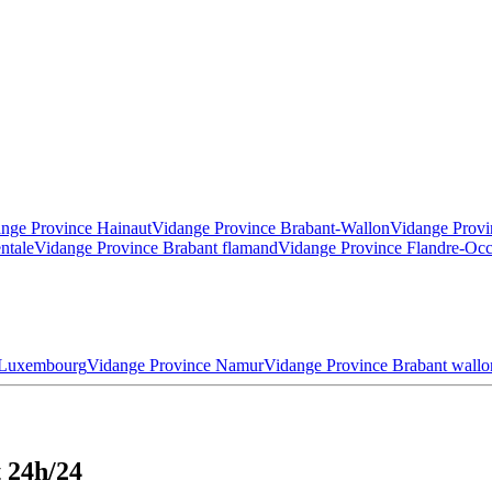
nge Province Hainaut
Vidange Province Brabant-Wallon
Vidange Provi
ntale
Vidange Province Brabant flamand
Vidange Province Flandre-Occ
 Luxembourg
Vidange Province Namur
Vidange Province Brabant wallo
 24h/24