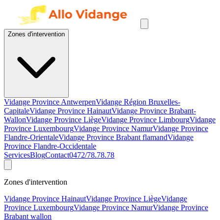
Zones d'intervention
Vidange Province Antwerpen
Vidange Région Bruxelles-
Capitale
Vidange Province Hainaut
Vidange Province Brabant-
Wallon
Vidange Province Liège
Vidange Province Limbourg
Vidange
Province Luxembourg
Vidange Province Namur
Vidange Province
Flandre-Orientale
Vidange Province Brabant flamand
Vidange
Province Flandre-Occidentale
Services
Blog
Contact
0472/78.78.78
Zones d'intervention
Vidange Province Hainaut
Vidange Province Liège
Vidange
Province Luxembourg
Vidange Province Namur
Vidange Province
Brabant wallon