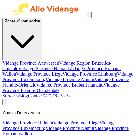
Zones d'intervention
Vidange Province Antwerpen
Vidange Région Bruxelles-
Capitale
Vidange Province Hainaut
Vidange Province Brabant-
Wallon
Vidange Province Liège
Vidange Province Limbourg
Vidange
Province Luxembourg
Vidange Province Namur
Vidange Province
Flandre-Orientale
Vidange Province Brabant flamand
Vidange
Province Flandre-Occidentale
Services
Blog
Contact
0472/78.78.78
Zones d'intervention
Vidange Province Hainaut
Vidange Province Liège
Vidange
Province Luxembourg
Vidange Province Namur
Vidange Province
Brabant wallon