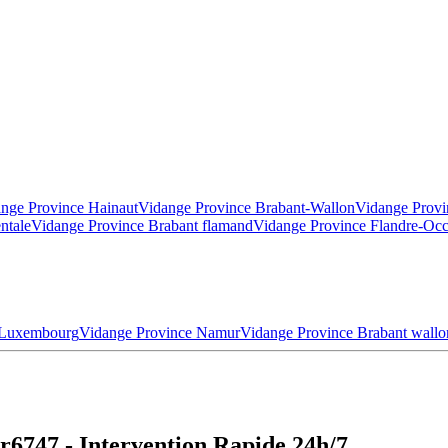
nge Province Hainaut
Vidange Province Brabant-Wallon
Vidange Provi
ntale
Vidange Province Brabant flamand
Vidange Province Flandre-Occ
 Luxembourg
Vidange Province Namur
Vidange Province Brabant wallo
r6747 - Intervention Rapide 24h/7