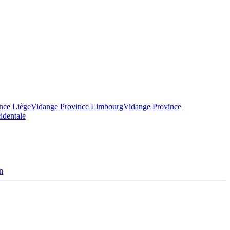
nce Liège
Vidange Province Limbourg
Vidange Province
identale
n