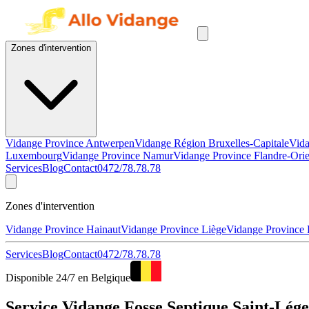
Zones d'intervention
Vidange Province Antwerpen
Vidange Région Bruxelles-Capitale
Vida
Luxembourg
Vidange Province Namur
Vidange Province Flandre-Orie
Services
Blog
Contact
0472/78.78.78
Zones d'intervention
Vidange Province Hainaut
Vidange Province Liège
Vidange Province
Services
Blog
Contact
0472/78.78.78
Disponible 24/7 en Belgique
Service Vidange Fosse Septique Saint-Lége