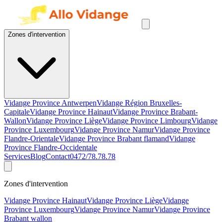
Zones d'intervention
Vidange Province Antwerpen
Vidange Région Bruxelles-
Capitale
Vidange Province Hainaut
Vidange Province Brabant-
Wallon
Vidange Province Liège
Vidange Province Limbourg
Vidange
Province Luxembourg
Vidange Province Namur
Vidange Province
Flandre-Orientale
Vidange Province Brabant flamand
Vidange
Province Flandre-Occidentale
Services
Blog
Contact
0472/78.78.78
Zones d'intervention
Vidange Province Hainaut
Vidange Province Liège
Vidange
Province Luxembourg
Vidange Province Namur
Vidange Province
Brabant wallon