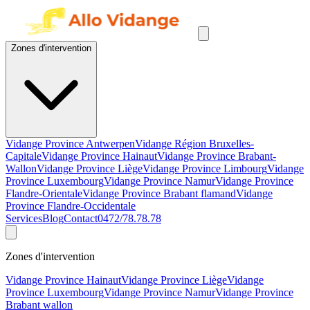
Zones d'intervention
Vidange Province Antwerpen
Vidange Région Bruxelles-
Capitale
Vidange Province Hainaut
Vidange Province Brabant-
Wallon
Vidange Province Liège
Vidange Province Limbourg
Vidange
Province Luxembourg
Vidange Province Namur
Vidange Province
Flandre-Orientale
Vidange Province Brabant flamand
Vidange
Province Flandre-Occidentale
Services
Blog
Contact
0472/78.78.78
Zones d'intervention
Vidange Province Hainaut
Vidange Province Liège
Vidange
Province Luxembourg
Vidange Province Namur
Vidange Province
Brabant wallon