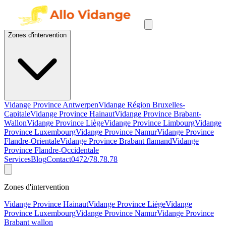
Zones d'intervention
Vidange Province Antwerpen
Vidange Région Bruxelles-
Capitale
Vidange Province Hainaut
Vidange Province Brabant-
Wallon
Vidange Province Liège
Vidange Province Limbourg
Vidange
Province Luxembourg
Vidange Province Namur
Vidange Province
Flandre-Orientale
Vidange Province Brabant flamand
Vidange
Province Flandre-Occidentale
Services
Blog
Contact
0472/78.78.78
Zones d'intervention
Vidange Province Hainaut
Vidange Province Liège
Vidange
Province Luxembourg
Vidange Province Namur
Vidange Province
Brabant wallon