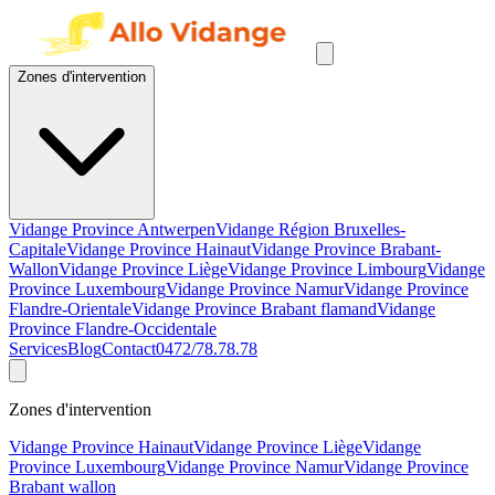
Zones d'intervention
Vidange Province Antwerpen
Vidange Région Bruxelles-
Capitale
Vidange Province Hainaut
Vidange Province Brabant-
Wallon
Vidange Province Liège
Vidange Province Limbourg
Vidange
Province Luxembourg
Vidange Province Namur
Vidange Province
Flandre-Orientale
Vidange Province Brabant flamand
Vidange
Province Flandre-Occidentale
Services
Blog
Contact
0472/78.78.78
Zones d'intervention
Vidange Province Hainaut
Vidange Province Liège
Vidange
Province Luxembourg
Vidange Province Namur
Vidange Province
Brabant wallon