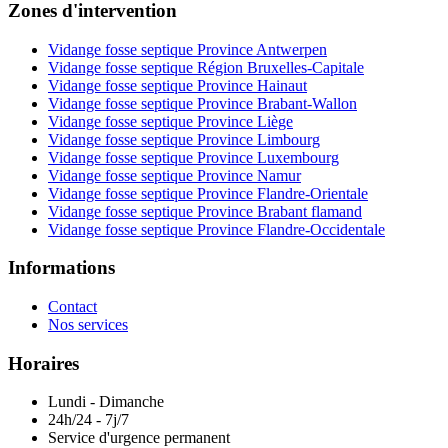
Zones d'intervention
Vidange fosse septique Province Antwerpen
Vidange fosse septique Région Bruxelles-Capitale
Vidange fosse septique Province Hainaut
Vidange fosse septique Province Brabant-Wallon
Vidange fosse septique Province Liège
Vidange fosse septique Province Limbourg
Vidange fosse septique Province Luxembourg
Vidange fosse septique Province Namur
Vidange fosse septique Province Flandre-Orientale
Vidange fosse septique Province Brabant flamand
Vidange fosse septique Province Flandre-Occidentale
Informations
Contact
Nos services
Horaires
Lundi - Dimanche
24h/24 - 7j/7
Service d'urgence permanent