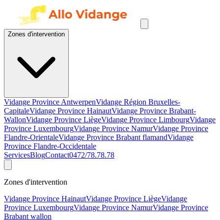
Zones d'intervention
Vidange Province Antwerpen
Vidange Région Bruxelles-
Capitale
Vidange Province Hainaut
Vidange Province Brabant-
Wallon
Vidange Province Liège
Vidange Province Limbourg
Vidange
Province Luxembourg
Vidange Province Namur
Vidange Province
Flandre-Orientale
Vidange Province Brabant flamand
Vidange
Province Flandre-Occidentale
Services
Blog
Contact
0472/78.78.78
Zones d'intervention
Vidange Province Hainaut
Vidange Province Liège
Vidange
Province Luxembourg
Vidange Province Namur
Vidange Province
Brabant wallon