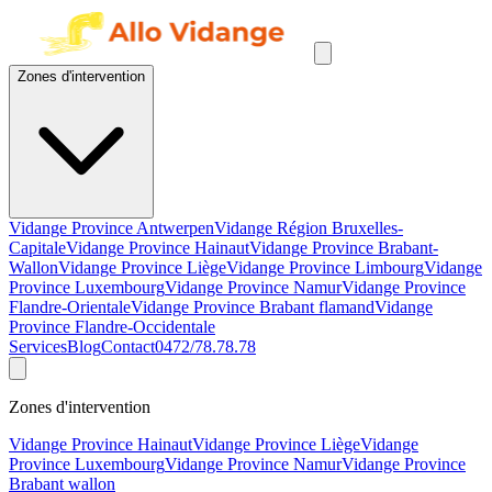
Zones d'intervention
Vidange Province Antwerpen
Vidange Région Bruxelles-
Capitale
Vidange Province Hainaut
Vidange Province Brabant-
Wallon
Vidange Province Liège
Vidange Province Limbourg
Vidange
Province Luxembourg
Vidange Province Namur
Vidange Province
Flandre-Orientale
Vidange Province Brabant flamand
Vidange
Province Flandre-Occidentale
Services
Blog
Contact
0472/78.78.78
Zones d'intervention
Vidange Province Hainaut
Vidange Province Liège
Vidange
Province Luxembourg
Vidange Province Namur
Vidange Province
Brabant wallon