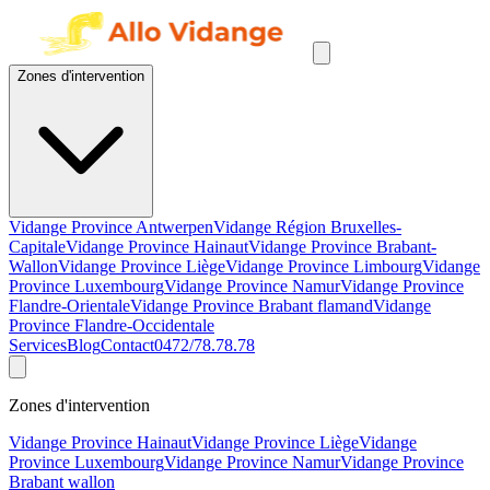
Zones d'intervention
Vidange Province Antwerpen
Vidange Région Bruxelles-
Capitale
Vidange Province Hainaut
Vidange Province Brabant-
Wallon
Vidange Province Liège
Vidange Province Limbourg
Vidange
Province Luxembourg
Vidange Province Namur
Vidange Province
Flandre-Orientale
Vidange Province Brabant flamand
Vidange
Province Flandre-Occidentale
Services
Blog
Contact
0472/78.78.78
Zones d'intervention
Vidange Province Hainaut
Vidange Province Liège
Vidange
Province Luxembourg
Vidange Province Namur
Vidange Province
Brabant wallon