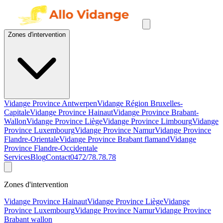
Zones d'intervention
Vidange Province Antwerpen
Vidange Région Bruxelles-
Capitale
Vidange Province Hainaut
Vidange Province Brabant-
Wallon
Vidange Province Liège
Vidange Province Limbourg
Vidange
Province Luxembourg
Vidange Province Namur
Vidange Province
Flandre-Orientale
Vidange Province Brabant flamand
Vidange
Province Flandre-Occidentale
Services
Blog
Contact
0472/78.78.78
Zones d'intervention
Vidange Province Hainaut
Vidange Province Liège
Vidange
Province Luxembourg
Vidange Province Namur
Vidange Province
Brabant wallon