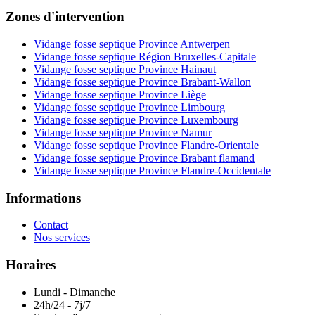
Zones d'intervention
Vidange fosse septique Province Antwerpen
Vidange fosse septique Région Bruxelles-Capitale
Vidange fosse septique Province Hainaut
Vidange fosse septique Province Brabant-Wallon
Vidange fosse septique Province Liège
Vidange fosse septique Province Limbourg
Vidange fosse septique Province Luxembourg
Vidange fosse septique Province Namur
Vidange fosse septique Province Flandre-Orientale
Vidange fosse septique Province Brabant flamand
Vidange fosse septique Province Flandre-Occidentale
Informations
Contact
Nos services
Horaires
Lundi - Dimanche
24h/24 - 7j/7