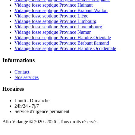
Vidange fosse septique Province Hainaut
Vidange fosse septique Province Brabant-Wallon
Vidange fosse septique Province Liège
Vidange fosse septique Province Limbourg
Vidange fosse septique Province Luxembourg
Vidange fosse septique Province Namur
Vidange fosse septique Province Flandre-Orientale
Vidange fosse septique Province Brabant flamand
Vidange fosse septique Province Flandre-Occidentale
Informations
Contact
Nos services
Horaires
Lundi - Dimanche
24h/24 - 7j/7
Service d'urgence permanent
Allo Vidange © 2020 -2026 . Tous droits réservés.