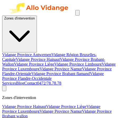
Zones d'intervention
Vidange Province Antwerpen
Vidange Région Bruxelles-
Capitale
Vidange Province Hainaut
Vidange Province Brabant-
Wallon
Vidange Province Liège
Vidange Province Limbourg
Vidange
Province Luxembourg
Vidange Province Namur
Vidange Province
Flandre-Orientale
Vidange Province Brabant flamand
Vidange
Province Flandre-Occidentale
Services
Blog
Contact
0472/78.78.78
Zones d'intervention
Vidange Province Hainaut
Vidange Province Liège
Vidange
Province Luxembourg
Vidange Province Namur
Vidange Province
Brabant wallon