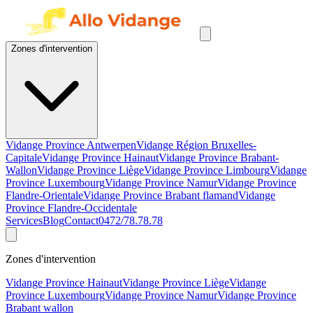
Zones d'intervention
Vidange Province Antwerpen
Vidange Région Bruxelles-
Capitale
Vidange Province Hainaut
Vidange Province Brabant-
Wallon
Vidange Province Liège
Vidange Province Limbourg
Vidange
Province Luxembourg
Vidange Province Namur
Vidange Province
Flandre-Orientale
Vidange Province Brabant flamand
Vidange
Province Flandre-Occidentale
Services
Blog
Contact
0472/78.78.78
Zones d'intervention
Vidange Province Hainaut
Vidange Province Liège
Vidange
Province Luxembourg
Vidange Province Namur
Vidange Province
Brabant wallon