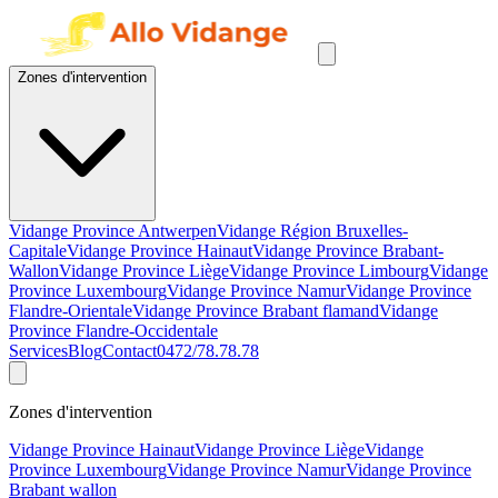
Zones d'intervention
Vidange Province Antwerpen
Vidange Région Bruxelles-
Capitale
Vidange Province Hainaut
Vidange Province Brabant-
Wallon
Vidange Province Liège
Vidange Province Limbourg
Vidange
Province Luxembourg
Vidange Province Namur
Vidange Province
Flandre-Orientale
Vidange Province Brabant flamand
Vidange
Province Flandre-Occidentale
Services
Blog
Contact
0472/78.78.78
Zones d'intervention
Vidange Province Hainaut
Vidange Province Liège
Vidange
Province Luxembourg
Vidange Province Namur
Vidange Province
Brabant wallon