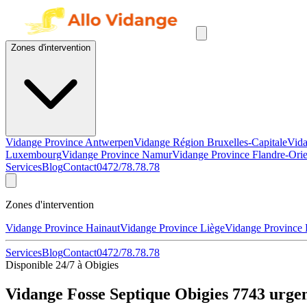
Zones d'intervention
Vidange Province Antwerpen
Vidange Région Bruxelles-Capitale
Vida
Luxembourg
Vidange Province Namur
Vidange Province Flandre-Orie
Services
Blog
Contact
0472/78.78.78
Zones d'intervention
Vidange Province Hainaut
Vidange Province Liège
Vidange Province
Services
Blog
Contact
0472/78.78.78
Disponible 24/7 à Obigies
Vidange Fosse Septique Obigies 7743 urge