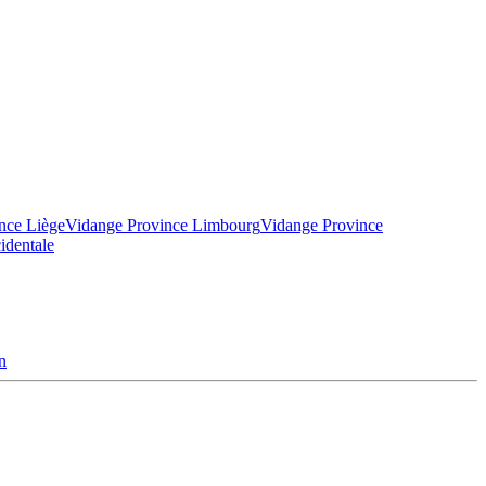
nce Liège
Vidange Province Limbourg
Vidange Province
identale
n