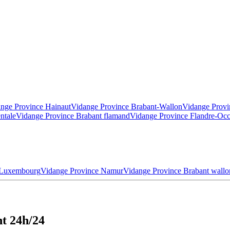
nge Province Hainaut
Vidange Province Brabant-Wallon
Vidange Provi
ntale
Vidange Province Brabant flamand
Vidange Province Flandre-Occ
 Luxembourg
Vidange Province Namur
Vidange Province Brabant wallo
nt 24h/24