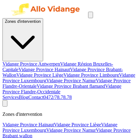
Zones d'intervention
Vidange Province Antwerpen
Vidange Région Bruxelles-
Capitale
Vidange Province Hainaut
Vidange Province Brabant-
Wallon
Vidange Province Liège
Vidange Province Limbourg
Vidange
Province Luxembourg
Vidange Province Namur
Vidange Province
Flandre-Orientale
Vidange Province Brabant flamand
Vidange
Province Flandre-Occidentale
Services
Blog
Contact
0472/78.78.78
Zones d'intervention
Vidange Province Hainaut
Vidange Province Liège
Vidange
Province Luxembourg
Vidange Province Namur
Vidange Province
Brabant wallon