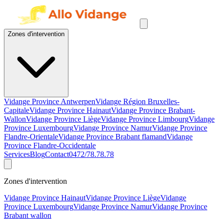
Zones d'intervention
Vidange Province Antwerpen
Vidange Région Bruxelles-
Capitale
Vidange Province Hainaut
Vidange Province Brabant-
Wallon
Vidange Province Liège
Vidange Province Limbourg
Vidange
Province Luxembourg
Vidange Province Namur
Vidange Province
Flandre-Orientale
Vidange Province Brabant flamand
Vidange
Province Flandre-Occidentale
Services
Blog
Contact
0472/78.78.78
Zones d'intervention
Vidange Province Hainaut
Vidange Province Liège
Vidange
Province Luxembourg
Vidange Province Namur
Vidange Province
Brabant wallon