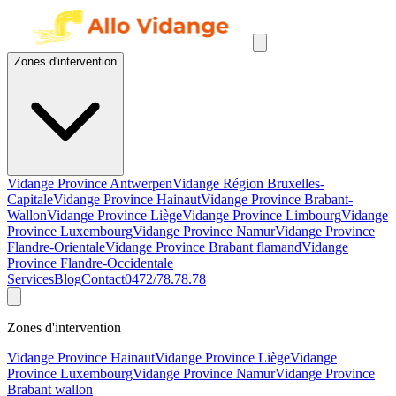
Zones d'intervention
Vidange Province Antwerpen
Vidange Région Bruxelles-
Capitale
Vidange Province Hainaut
Vidange Province Brabant-
Wallon
Vidange Province Liège
Vidange Province Limbourg
Vidange
Province Luxembourg
Vidange Province Namur
Vidange Province
Flandre-Orientale
Vidange Province Brabant flamand
Vidange
Province Flandre-Occidentale
Services
Blog
Contact
0472/78.78.78
Zones d'intervention
Vidange Province Hainaut
Vidange Province Liège
Vidange
Province Luxembourg
Vidange Province Namur
Vidange Province
Brabant wallon