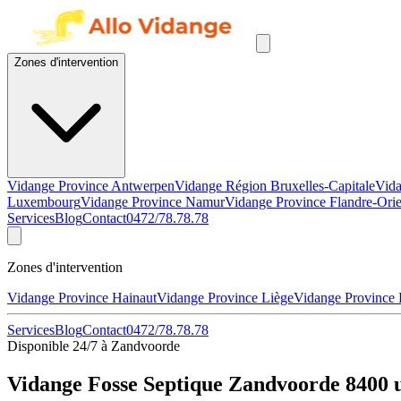
Zones d'intervention
Vidange Province Antwerpen
Vidange Région Bruxelles-Capitale
Vida
Luxembourg
Vidange Province Namur
Vidange Province Flandre-Orie
Services
Blog
Contact
0472/78.78.78
Zones d'intervention
Vidange Province Hainaut
Vidange Province Liège
Vidange Province
Services
Blog
Contact
0472/78.78.78
Disponible 24/7 à Zandvoorde
Vidange Fosse Septique Zandvoorde 8400 