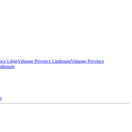
nce Liège
Vidange Province Limbourg
Vidange Province
identale
n