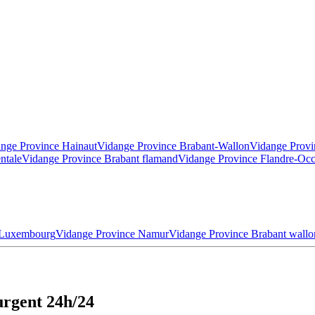
nge Province Hainaut
Vidange Province Brabant-Wallon
Vidange Provi
ntale
Vidange Province Brabant flamand
Vidange Province Flandre-Occ
 Luxembourg
Vidange Province Namur
Vidange Province Brabant wallo
urgent 24h/24