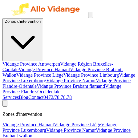
Zones d'intervention
Vidange Province Antwerpen
Vidange Région Bruxelles-
Capitale
Vidange Province Hainaut
Vidange Province Brabant-
Wallon
Vidange Province Liège
Vidange Province Limbourg
Vidange
Province Luxembourg
Vidange Province Namur
Vidange Province
Flandre-Orientale
Vidange Province Brabant flamand
Vidange
Province Flandre-Occidentale
Services
Blog
Contact
0472/78.78.78
Zones d'intervention
Vidange Province Hainaut
Vidange Province Liège
Vidange
Province Luxembourg
Vidange Province Namur
Vidange Province
Brabant wallon