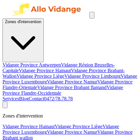
Zones d'intervention
Vidange Province Antwerpen
Vidange Région Bruxelles-
Capitale
Vidange Province Hainaut
Vidange Province Brabant-
Wallon
Vidange Province Liège
Vidange Province Limbourg
Vidange
Province Luxembourg
Vidange Province Namur
Vidange Province
Flandre-Orientale
Vidange Province Brabant flamand
Vidange
Province Flandre-Occidentale
Services
Blog
Contact
0472/78.78.78
Zones d'intervention
Vidange Province Hainaut
Vidange Province Liège
Vidange
Province Luxembourg
Vidange Province Namur
Vidange Province
Brabant wallon