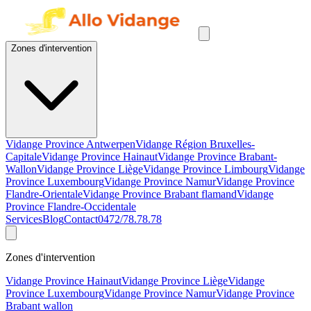
Zones d'intervention
Vidange Province Antwerpen
Vidange Région Bruxelles-
Capitale
Vidange Province Hainaut
Vidange Province Brabant-
Wallon
Vidange Province Liège
Vidange Province Limbourg
Vidange
Province Luxembourg
Vidange Province Namur
Vidange Province
Flandre-Orientale
Vidange Province Brabant flamand
Vidange
Province Flandre-Occidentale
Services
Blog
Contact
0472/78.78.78
Zones d'intervention
Vidange Province Hainaut
Vidange Province Liège
Vidange
Province Luxembourg
Vidange Province Namur
Vidange Province
Brabant wallon