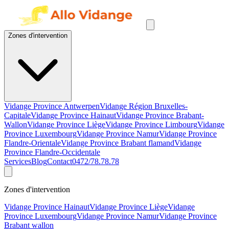
Zones d'intervention
Vidange Province Antwerpen
Vidange Région Bruxelles-
Capitale
Vidange Province Hainaut
Vidange Province Brabant-
Wallon
Vidange Province Liège
Vidange Province Limbourg
Vidange
Province Luxembourg
Vidange Province Namur
Vidange Province
Flandre-Orientale
Vidange Province Brabant flamand
Vidange
Province Flandre-Occidentale
Services
Blog
Contact
0472/78.78.78
Zones d'intervention
Vidange Province Hainaut
Vidange Province Liège
Vidange
Province Luxembourg
Vidange Province Namur
Vidange Province
Brabant wallon