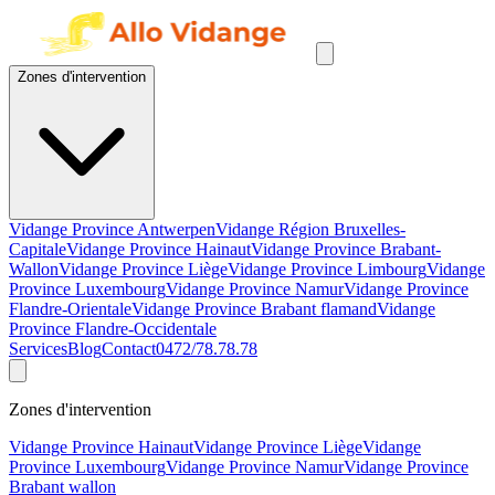
Zones d'intervention
Vidange Province Antwerpen
Vidange Région Bruxelles-
Capitale
Vidange Province Hainaut
Vidange Province Brabant-
Wallon
Vidange Province Liège
Vidange Province Limbourg
Vidange
Province Luxembourg
Vidange Province Namur
Vidange Province
Flandre-Orientale
Vidange Province Brabant flamand
Vidange
Province Flandre-Occidentale
Services
Blog
Contact
0472/78.78.78
Zones d'intervention
Vidange Province Hainaut
Vidange Province Liège
Vidange
Province Luxembourg
Vidange Province Namur
Vidange Province
Brabant wallon