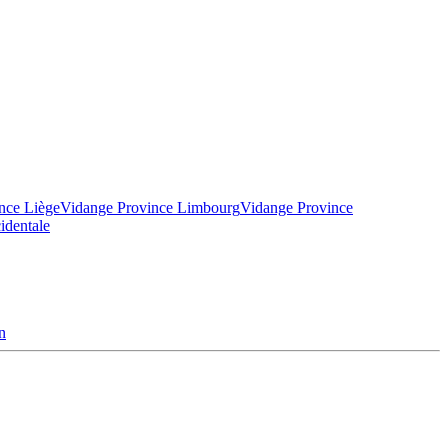
nce Liège
Vidange Province Limbourg
Vidange Province
identale
n