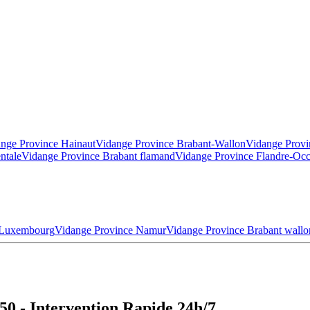
nge Province Hainaut
Vidange Province Brabant-Wallon
Vidange Provi
ntale
Vidange Province Brabant flamand
Vidange Province Flandre-Occ
 Luxembourg
Vidange Province Namur
Vidange Province Brabant wallo
50 - Intervention Rapide 24h/7