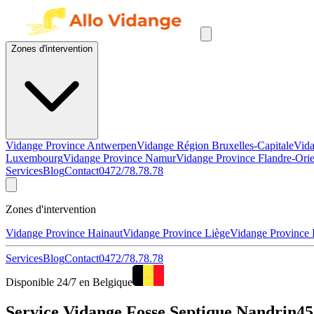
Zones d'intervention
Vidange Province Antwerpen
Vidange Région Bruxelles-Capitale
Vida
Luxembourg
Vidange Province Namur
Vidange Province Flandre-Orie
Services
Blog
Contact
0472/78.78.78
Zones d'intervention
Vidange Province Hainaut
Vidange Province Liège
Vidange Province
Services
Blog
Contact
0472/78.78.78
Disponible 24/7 en Belgique
Service Vidange Fosse Septique Nandrin45