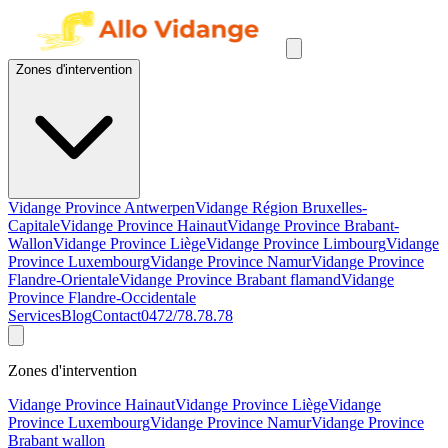
Zones d'intervention
Vidange Province Antwerpen
Vidange Région Bruxelles-
Capitale
Vidange Province Hainaut
Vidange Province Brabant-
Wallon
Vidange Province Liège
Vidange Province Limbourg
Vidange
Province Luxembourg
Vidange Province Namur
Vidange Province
Flandre-Orientale
Vidange Province Brabant flamand
Vidange
Province Flandre-Occidentale
Services
Blog
Contact
0472/78.78.78
Zones d'intervention
Vidange Province Hainaut
Vidange Province Liège
Vidange
Province Luxembourg
Vidange Province Namur
Vidange Province
Brabant wallon