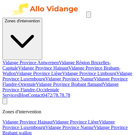
Zones d'intervention
Vidange Province Antwerpen
Vidange Région Bruxelles-
Capitale
Vidange Province Hainaut
Vidange Province Brabant-
Wallon
Vidange Province Liège
Vidange Province Limbourg
Vidange
Province Luxembourg
Vidange Province Namur
Vidange Province
Flandre-Orientale
Vidange Province Brabant flamand
Vidange
Province Flandre-Occidentale
Services
Blog
Contact
0472/78.78.78
Zones d'intervention
Vidange Province Hainaut
Vidange Province Liège
Vidange
Province Luxembourg
Vidange Province Namur
Vidange Province
Brabant wallon