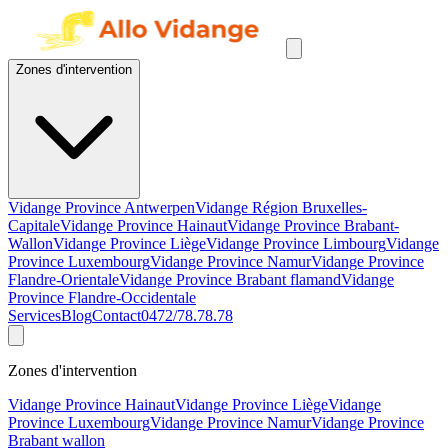
Zones d'intervention
Vidange Province Antwerpen
Vidange Région Bruxelles-
Capitale
Vidange Province Hainaut
Vidange Province Brabant-
Wallon
Vidange Province Liège
Vidange Province Limbourg
Vidange
Province Luxembourg
Vidange Province Namur
Vidange Province
Flandre-Orientale
Vidange Province Brabant flamand
Vidange
Province Flandre-Occidentale
Services
Blog
Contact
0472/78.78.78
Zones d'intervention
Vidange Province Hainaut
Vidange Province Liège
Vidange
Province Luxembourg
Vidange Province Namur
Vidange Province
Brabant wallon