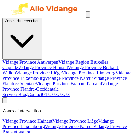
Zones d'intervention
Vidange Province Antwerpen
Vidange Région Bruxelles-
Capitale
Vidange Province Hainaut
Vidange Province Brabant-
Wallon
Vidange Province Liège
Vidange Province Limbourg
Vidange
Province Luxembourg
Vidange Province Namur
Vidange Province
Flandre-Orientale
Vidange Province Brabant flamand
Vidange
Province Flandre-Occidentale
Services
Blog
Contact
0472/78.78.78
Zones d'intervention
Vidange Province Hainaut
Vidange Province Liège
Vidange
Province Luxembourg
Vidange Province Namur
Vidange Province
Brabant wallon