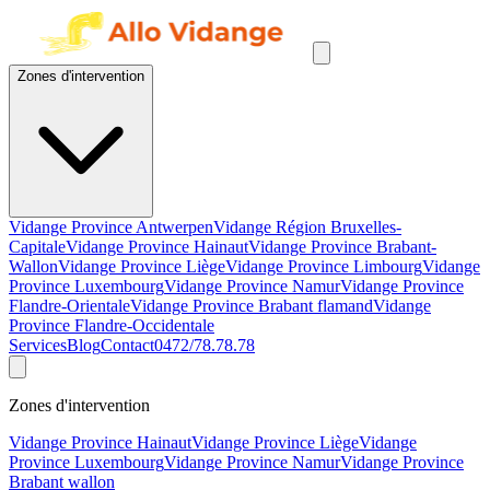
Zones d'intervention
Vidange Province Antwerpen
Vidange Région Bruxelles-
Capitale
Vidange Province Hainaut
Vidange Province Brabant-
Wallon
Vidange Province Liège
Vidange Province Limbourg
Vidange
Province Luxembourg
Vidange Province Namur
Vidange Province
Flandre-Orientale
Vidange Province Brabant flamand
Vidange
Province Flandre-Occidentale
Services
Blog
Contact
0472/78.78.78
Zones d'intervention
Vidange Province Hainaut
Vidange Province Liège
Vidange
Province Luxembourg
Vidange Province Namur
Vidange Province
Brabant wallon