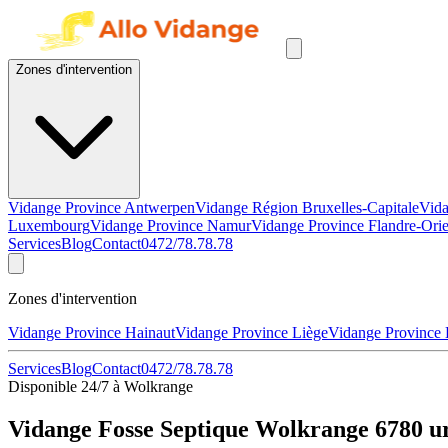
Zones d'intervention
Vidange Province Antwerpen
Vidange Région Bruxelles-Capitale
Vida
Luxembourg
Vidange Province Namur
Vidange Province Flandre-Orie
Services
Blog
Contact
0472/78.78.78
Zones d'intervention
Vidange Province Hainaut
Vidange Province Liège
Vidange Province
Services
Blog
Contact
0472/78.78.78
Disponible 24/7 à Wolkrange
Vidange Fosse Septique Wolkrange 6780 u