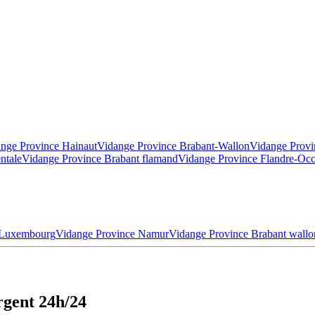
nge Province Hainaut
Vidange Province Brabant-Wallon
Vidange Provi
ntale
Vidange Province Brabant flamand
Vidange Province Flandre-Occ
 Luxembourg
Vidange Province Namur
Vidange Province Brabant wallo
rgent 24h/24