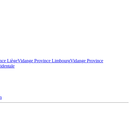
nce Liège
Vidange Province Limbourg
Vidange Province
identale
n