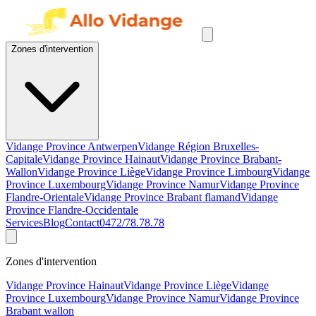
Zones d'intervention
Vidange Province Antwerpen
Vidange Région Bruxelles-
Capitale
Vidange Province Hainaut
Vidange Province Brabant-
Wallon
Vidange Province Liège
Vidange Province Limbourg
Vidange
Province Luxembourg
Vidange Province Namur
Vidange Province
Flandre-Orientale
Vidange Province Brabant flamand
Vidange
Province Flandre-Occidentale
Services
Blog
Contact
0472/78.78.78
Zones d'intervention
Vidange Province Hainaut
Vidange Province Liège
Vidange
Province Luxembourg
Vidange Province Namur
Vidange Province
Brabant wallon